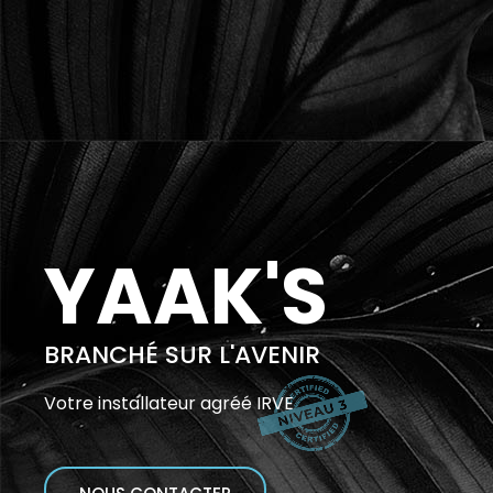
YAAK'S
BRANCHÉ SUR L'AVENIR
Votre installateur agréé IRVE