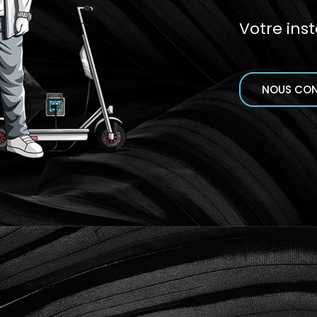
Votre ins
NOUS CO